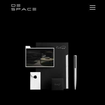
디
스
페
이
스