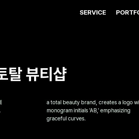
SERVICE
PORTF
 토탈 뷰티샵
제
a total beauty brand, creates a logo w
노
monogram initials 'AB,' emphasizing
graceful curves.