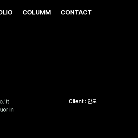
OLIO
COLUMM
CONTACT
Client : 안도
' It
uor in