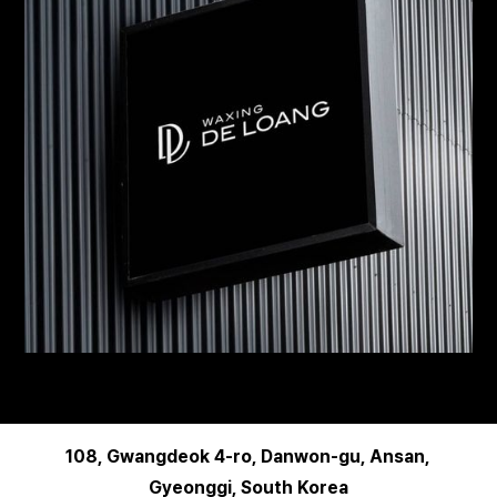
108, Gwangdeok 4-ro, Danwon-gu, Ansan,
Gyeonggi, South Korea