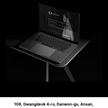
108, Gwangdeok 4-ro, Danwon-gu, Ansan,